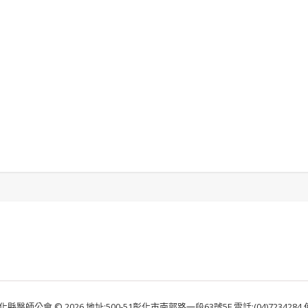
化縣醫師公會 © 2026 地址:500-51彰化市南郭路一段63號5F 電話:(04)7234284 傳真: