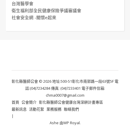
台灣醫學會
衛生福利部全民健康保險爭議審議會
社會安全網 -關懷e起來
彰化縣醫師公會 © 2026 地址:500-51彰化市南郭路一段63號5F 電
話:(04)7234284 傳真: (04)7233401 電子郵件信箱:
chma0007@gmail.com
首頁
公會簡介
彰化縣醫師公會健康台灣深耕計畫專區
最新訊息
活動花絮
業務服務
聯絡我們
Ashe 由
WP Royal
.