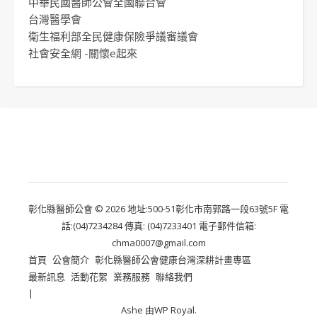
中華民國醫師公會全國聯合會
台灣醫學會
衛生福利部全民健康保險爭議審議會
社會安全網 -關懷e起來
彰化縣醫師公會 © 2026 地址:500-51彰化市南郭路一段63號5F 電
話:(04)7234284 傳真: (04)7233401 電子郵件信箱:
chma0007@gmail.com
首頁
公會簡介
彰化縣醫師公會健康台灣深耕計畫專區
最新訊息
活動花絮
業務服務
聯絡我們
Ashe 由
WP Royal
.