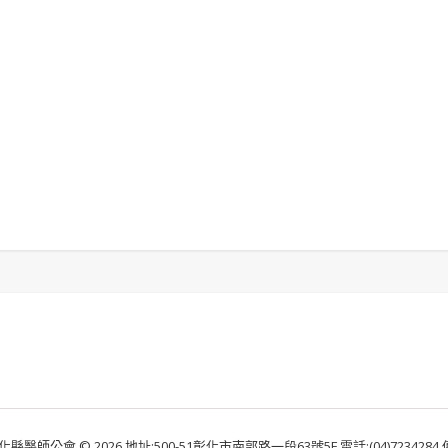
化縣醫師公會 © 2026 地址:500-51彰化市南郭路一段63號5F 電話:(04)7234284 傳真: