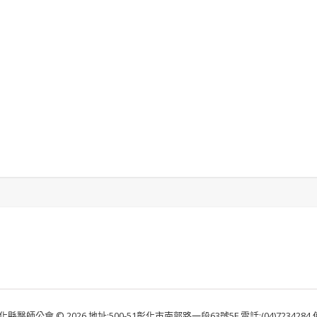
化縣醫師公會 © 2026 地址:500-51彰化市南郭路一段63號5F 電話:(04)7234284 傳真: