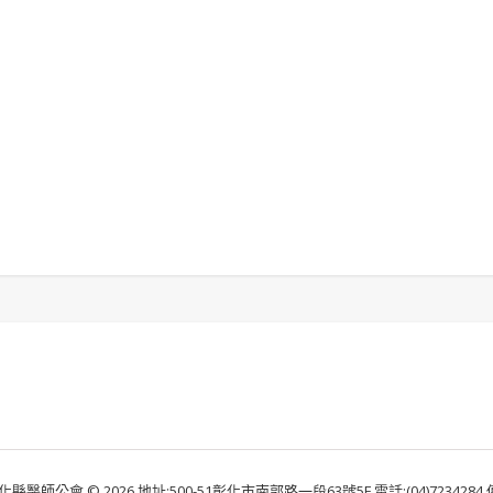
化縣醫師公會 © 2026 地址:500-51彰化市南郭路一段63號5F 電話:(04)7234284 傳真: