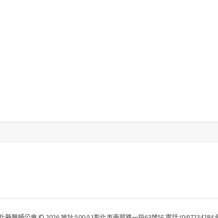
化縣醫師公會 © 2026 地址:500-51彰化市南郭路一段63號5F 電話:(04)7234284 傳真: