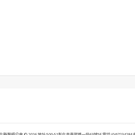
化縣醫師公會 © 2026 地址:500-51彰化市南郭路一段63號5F 電話:(04)7234284 傳真: