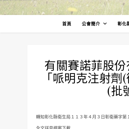
首頁
公會簡介
彰化
有關賽諾菲股份
「哌明克注射劑(衛
(批
轉知彰化縣衛生局１１３年４月３日彰衛藥字第
全文詳見檔案下載