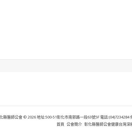
化縣醫師公會 © 2026 地址:500-51彰化市南郭路一段63號5F 電話:(04)7234284 傳真:
首頁
公會簡介
彰化縣醫師公會健康台灣深