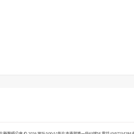
化縣醫師公會 © 2026 地址:500-51彰化市南郭路一段63號5F 電話:(04)7234284 傳真: