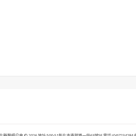
化縣醫師公會 © 2026 地址:500-51彰化市南郭路一段63號5F 電話:(04)7234284 傳真: