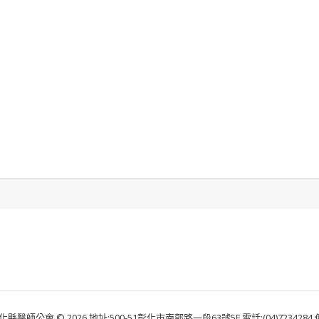
化縣醫師公會 © 2026 地址:500-51彰化市南郭路一段63號5F 電話:(04)7234284 傳真: