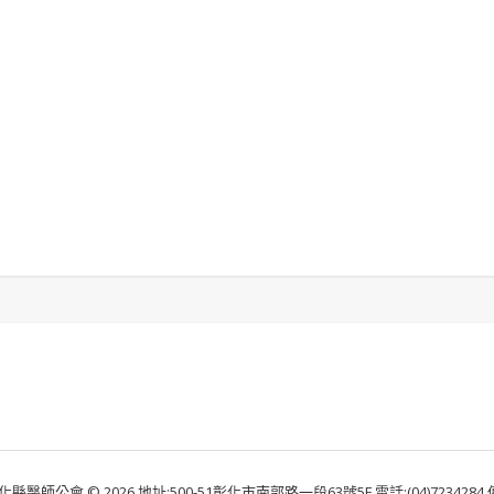
化縣醫師公會 © 2026 地址:500-51彰化市南郭路一段63號5F 電話:(04)7234284 傳真: