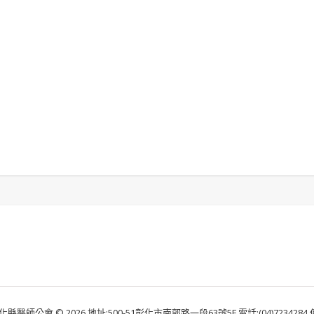
化縣醫師公會 © 2026 地址:500-51彰化市南郭路一段63號5F 電話:(04)7234284 傳真: