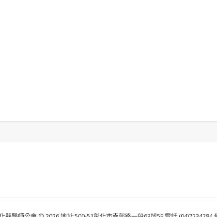
化縣醫師公會 © 2026 地址:500-51彰化市南郭路一段63號5F 電話:(04)7234284 傳真: