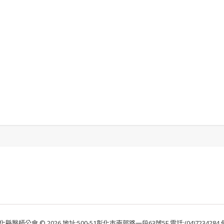
化縣醫師公會 © 2026 地址:500-51彰化市南郭路一段63號5F 電話:(04)7234284 傳真: