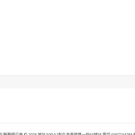
化縣醫師公會 © 2026 地址:500-51彰化市南郭路一段63號5F 電話:(04)7234284 傳真: