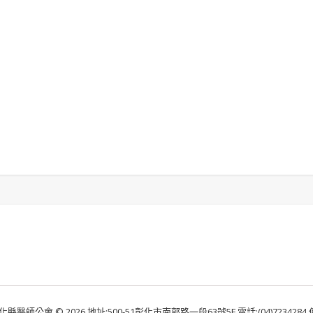
化縣醫師公會 © 2026 地址:500-51彰化市南郭路一段63號5F 電話:(04)7234284 傳真: