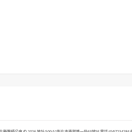
化縣醫師公會 © 2026 地址:500-51彰化市南郭路一段63號5F 電話:(04)7234284 傳真: