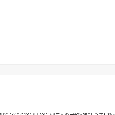
化縣醫師公會 © 2026 地址:500-51彰化市南郭路一段63號5F 電話:(04)7234284 傳真: