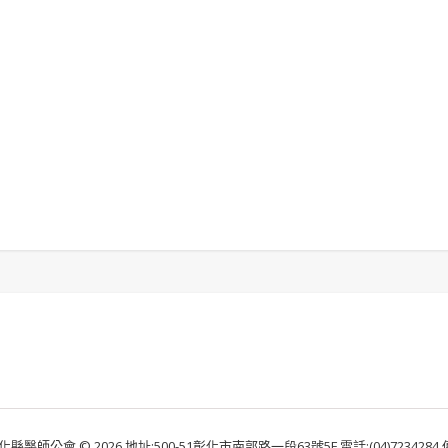
化縣醫師公會 © 2026 地址:500-51彰化市南郭路一段63號5F 電話:(04)7234284 傳真: