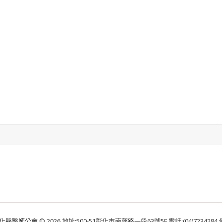
化縣醫師公會 © 2026 地址:500-51彰化市南郭路一段63號5F 電話:(04)7234284 傳真: