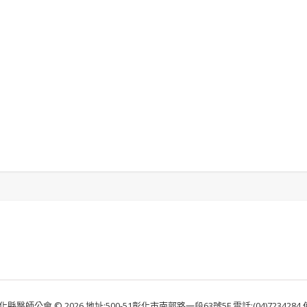
化縣醫師公會 © 2026 地址:500-51彰化市南郭路一段63號5F 電話:(04)7234284 傳真: