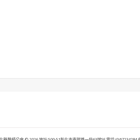
化縣醫師公會 © 2026 地址:500-51彰化市南郭路一段63號5F 電話:(04)7234284 傳真: