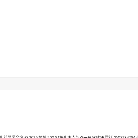
化縣醫師公會 © 2026 地址:500-51彰化市南郭路一段63號5F 電話:(04)7234284 傳真: