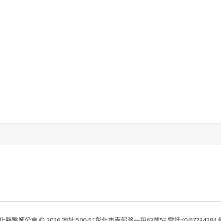
化縣醫師公會 © 2026 地址:500-51彰化市南郭路一段63號5F 電話:(04)7234284 傳真: