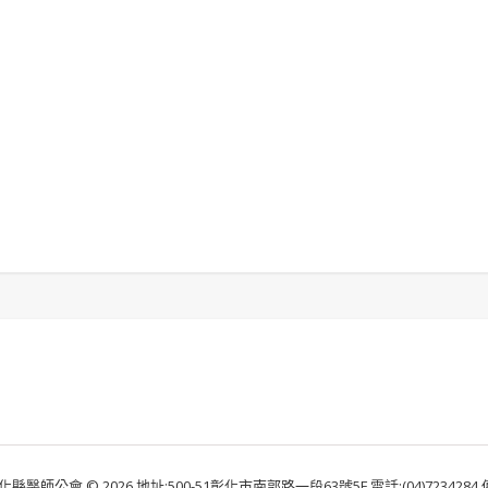
化縣醫師公會 © 2026 地址:500-51彰化市南郭路一段63號5F 電話:(04)7234284 傳真: