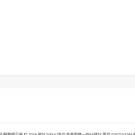
化縣醫師公會 © 2026 地址:500-51彰化市南郭路一段63號5F 電話:(04)7234284 傳真: