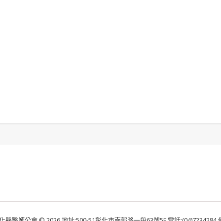
化縣醫師公會 © 2026 地址:500-51彰化市南郭路一段63號5F 電話:(04)7234284 傳真: