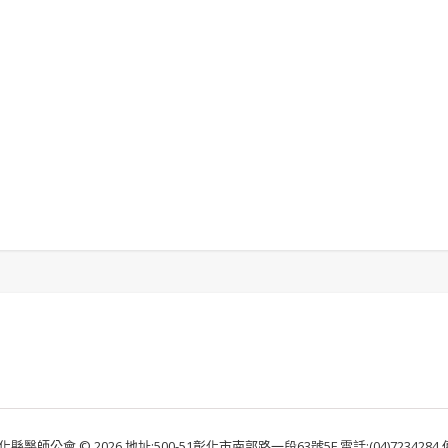
化縣醫師公會 © 2026 地址:500-51彰化市南郭路一段63號5F 電話:(04)7234284 傳真: