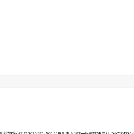
化縣醫師公會 © 2026 地址:500-51彰化市南郭路一段63號5F 電話:(04)7234284 傳真: