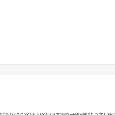
化縣醫師公會 © 2026 地址:500-51彰化市南郭路一段63號5F 電話:(04)7234284 傳真: