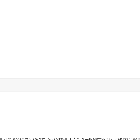
化縣醫師公會 © 2026 地址:500-51彰化市南郭路一段63號5F 電話:(04)7234284 傳真: