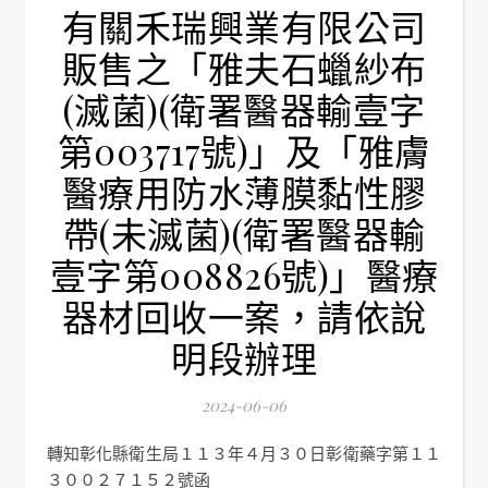
有關禾瑞興業有限公司
販售之「雅夫石蠟紗布
(滅菌)(衛署醫器輸壹字
第003717號)」及「雅膚
醫療用防水薄膜黏性膠
帶(未滅菌)(衛署醫器輸
壹字第008826號)」醫療
器材回收一案，請依說
明段辦理
2024-06-06
轉知彰化縣衛生局１１３年４月３０日彰衛藥字第１１
３００２７１５２號函