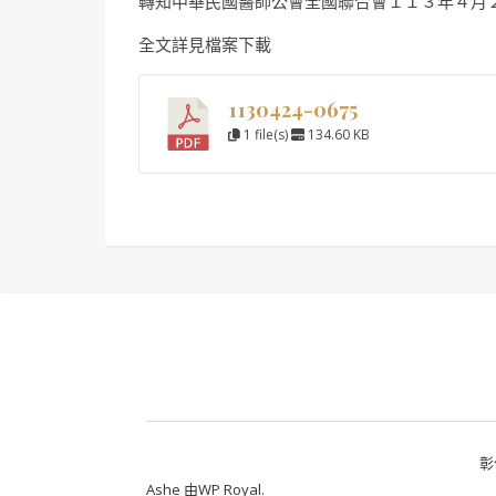
轉知中華民國醫師公會全國聯合會１１３年４月
全文詳見檔案下載
1130424-0675
1 file(s)
134.60 KB
彰
Ashe 由
WP Royal
.