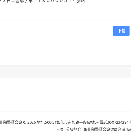
２３日全醫聯字第１１３００００５１４號函
下載
化縣醫師公會 © 2026 地址:500-51彰化市南郭路一段63號5F 電話:(04)7234284 傳真:
首頁
公會簡介
彰化縣醫師公會健康台灣深