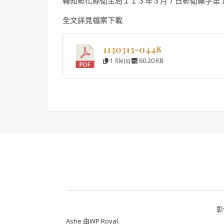
轉知彰化縣衛生局１１３年３月７日彰衛藥字第
全文詳見檔案下載
1130313-0448
1 file(s)
60.20 KB
彰
Ashe 由
WP Royal
.