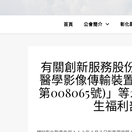
首頁
公會簡介
彰化
有關創新服務股份
醫學影像傳輸裝置
第008065號)
生福利