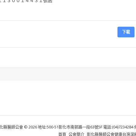
１１３００１４４３１號函
下載
化縣醫師公會 © 2026 地址:500-51彰化市南郭路一段63號5F 電話:(04)7234284 傳真:
首頁
公會簡介
彰化縣醫師公會健康台灣深