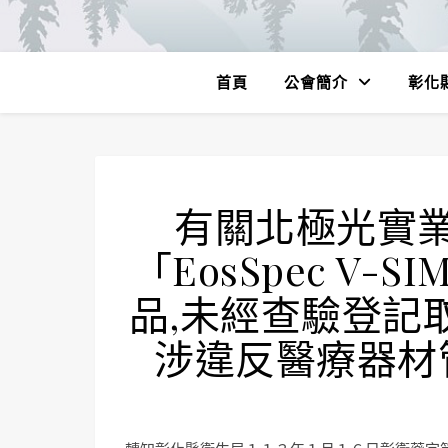
首頁
公會簡介
彰化
有關北極光實
「EosSpec V-S
品,未經查驗登記
涉違反醫療器材