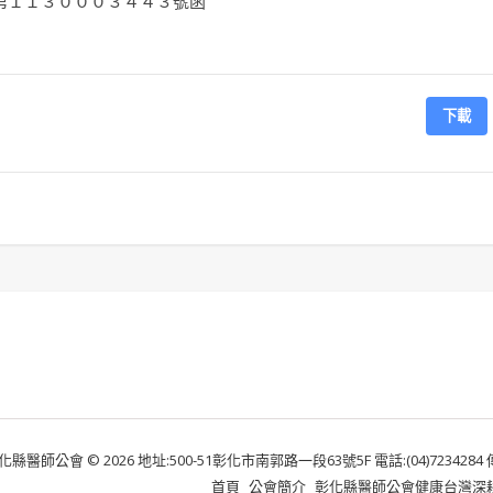
第１１３０００３４４３號函
下載
化縣醫師公會 © 2026 地址:500-51彰化市南郭路一段63號5F 電話:(04)7234284 傳真:
首頁
公會簡介
彰化縣醫師公會健康台灣深