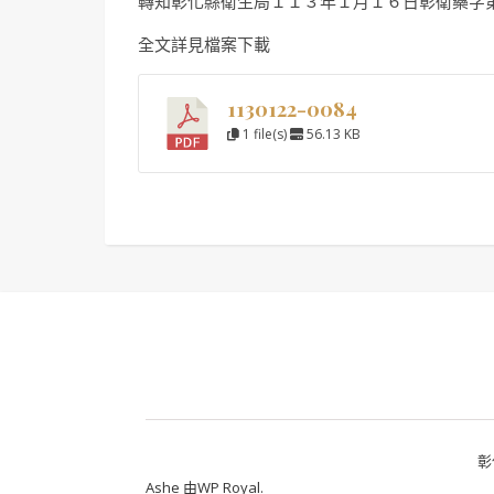
轉知彰化縣衛生局１１３年１月１６日彰衛藥字
全文詳見檔案下載
1130122-0084
1 file(s)
56.13 KB
彰
Ashe 由
WP Royal
.