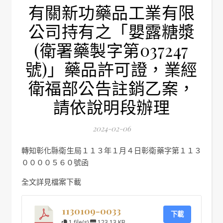
有關新功藥品工業有限
公司持有之「嬰露糖漿
(衛署藥製字第037247
號)」藥品許可證，業經
衛福部公告註銷乙案，
請依說明段辦理
2024-02-06
轉知彰化縣衛生局１１３年１月４日彰衛藥字第１１３
００００５６０號函
全文詳見檔案下載
1130109-0033
下載
1 file(s)
123.13 KB