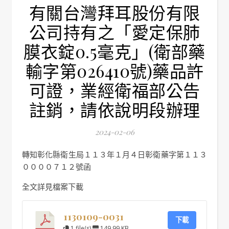
有關台灣拜耳股份有限
公司持有之「愛定保肺
膜衣錠0.5毫克」(衛部藥
輸字第026410號)藥品許
可證，業經衛福部公告
註銷，請依說明段辦理
2024-02-06
轉知彰化縣衛生局１１３年１月４日彰衛藥字第１１３
００００７１２號函
全文詳見檔案下載
1130109-0031
下載
1 file(s)
149.99 KB