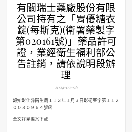
有關瑞士藥廠股份有限
公司持有之「胃優糖衣
錠(每斯克)(衛署藥製字
第020161號)」藥品許可
證，業經衛生福利部公
告註銷，請依說明段辦
理
2024-02-06
轉知彰化縣衛生局１１３年１月３日彰衛藥字第１１２
００８０９６４號函
全文詳見檔案下載