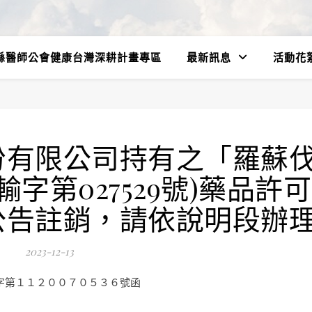
縣醫師公會健康台灣深耕計畫專區
最新訊息
活動花
份有限公司持有之「羅蘇
字第027529號)藥品許可
公告註銷，請依說明段辦
2023-12-13
字第１１２００７０５３６號函