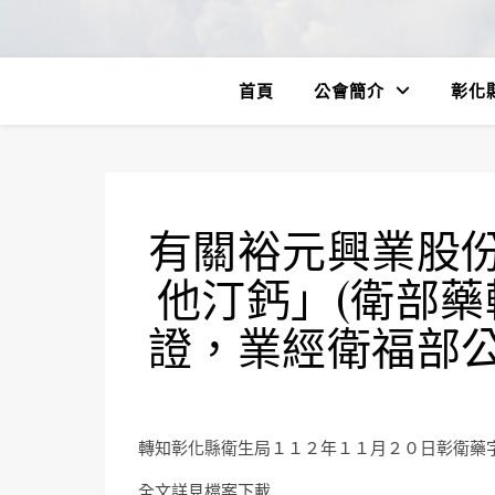
首頁
公會簡介
彰化
有關裕元興業股
他汀鈣」(衛部藥輸
證，業經衛福部
轉知彰化縣衛生局１１２年１１月２０日彰衛藥
全文詳見檔案下載