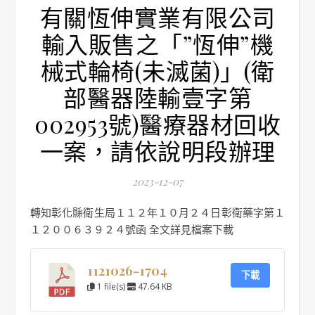
有關恆伸實業有限公司
輸入販售之「”恆伸”機
械式輪椅(未滅菌)」(衛
部醫器陸輸壹字第
002953號)醫療器材回收
一案，請依說明段辦理
2023-12-07
轉知彰化縣衛生局１１２年１０月２４日彰衛藥字第１
１２００６３９２４號函 全文詳見檔案下載
1121026-1704
下載
1 file(s)
47.64 KB