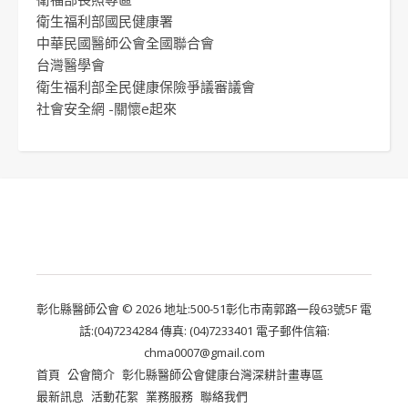
衛生福利部國民健康署
中華民國醫師公會全國聯合會
台灣醫學會
衛生福利部全民健康保險爭議審議會
社會安全網 -關懷e起來
彰化縣醫師公會 © 2026 地址:500-51彰化市南郭路一段63號5F 電
話:(04)7234284 傳真: (04)7233401 電子郵件信箱:
chma0007@gmail.com
首頁
公會簡介
彰化縣醫師公會健康台灣深耕計畫專區
最新訊息
活動花絮
業務服務
聯絡我們