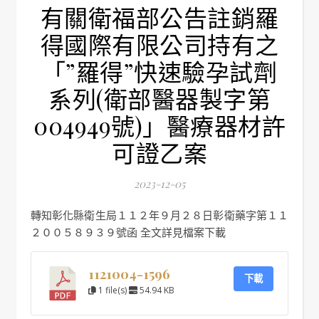
有關衛福部公告註銷羅
得國際有限公司持有之
「”羅得”快速驗孕試劑
系列(衛部醫器製字第
004949號)」醫療器材許
可證乙案
2023-12-05
轉知彰化縣衛生局１１２年９月２８日彰衛藥字第１１
２００５８９３９號函 全文詳見檔案下載
1121004-1596
下載
1 file(s)
54.94 KB