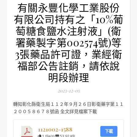
有關永豐化學工業股份
有限公司持有之「10%葡
萄糖食鹽水注射液」(衛
署藥製字第002574號)等
3張藥品許可證，業經衛
福部公告註銷，請依說
明段辦理
2023-12-05
轉知彰化縣衛生局１１２年９月２６日彰衛藥字第１１
２００５８６７８號函 全文詳見檔案下載
1121002-1588
下載
1 file(s)
53.92 KB