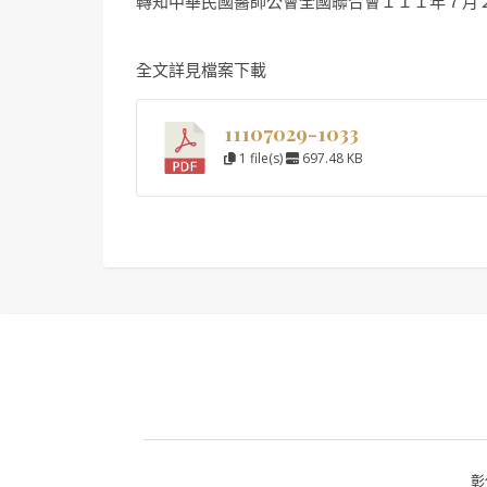
轉知中華民國醫師公會全國聯合會１１１年７月
全文詳見檔案下載
11107029-1033
1 file(s)
697.48 KB
彰