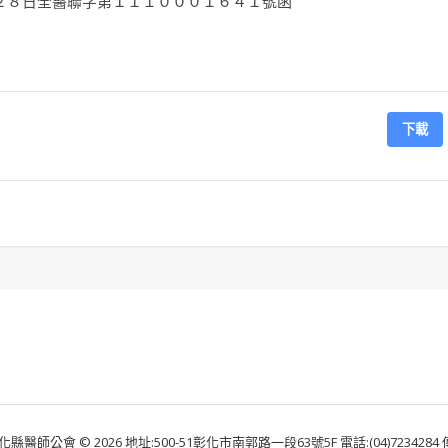
２８日全醫聯字第１１１０００１６４１號函
下載
化縣醫師公會 © 2026 地址:500-51彰化市南郭路一段63號5F 電話:(04)7234284 傳真: