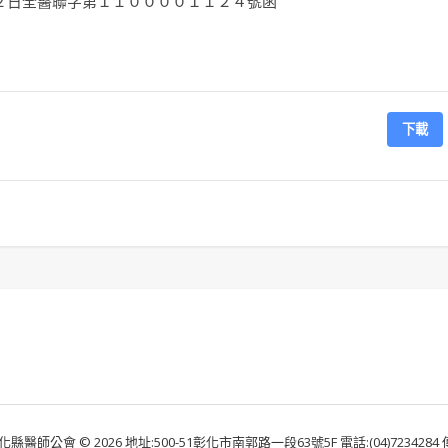
２日全醫聯字第１１００００１１２４號函
下載
化縣醫師公會 © 2026 地址:500-51彰化市南郭路一段63號5F 電話:(04)7234284 傳真: