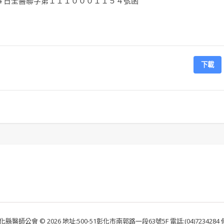
４日全醫聯字第１１１０００１１５４號函
下載
化縣醫師公會 © 2026 地址:500-51彰化市南郭路一段63號5F 電話:(04)7234284 傳真: