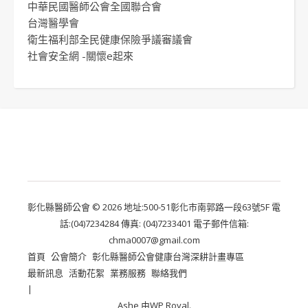
中華民國醫師公會全國聯合會
台灣醫學會
衛生福利部全民健康保險爭議審議會
社會安全網 -關懷e起來
彰化縣醫師公會 © 2026 地址:500-51彰化市南郭路一段63號5F 電
話:(04)7234284 傳真: (04)7233401 電子郵件信箱:
chma0007@gmail.com
首頁
公會簡介
彰化縣醫師公會健康台灣深耕計畫專區
最新訊息
活動花絮
業務服務
聯絡我們
Ashe 由
WP Royal
.